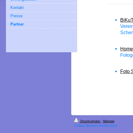
Kontakt
Presse
BiKuT
Partner
Verei
Sche
HomeS
Fotog
Foto S
Druckversion
|
Sitemap
© blaue Bücherscheune 2012